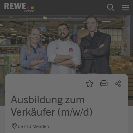
Zum Inhalt springen
Startseite
REWE Group als Arbeitgeber
Ausbildung & Studium
Praktikum & Werkstudium
Direkteinstiege
Ausbildung zum
Mein Kandidat:innenprofil
Verkäufer (m/w/d)
58710 Menden