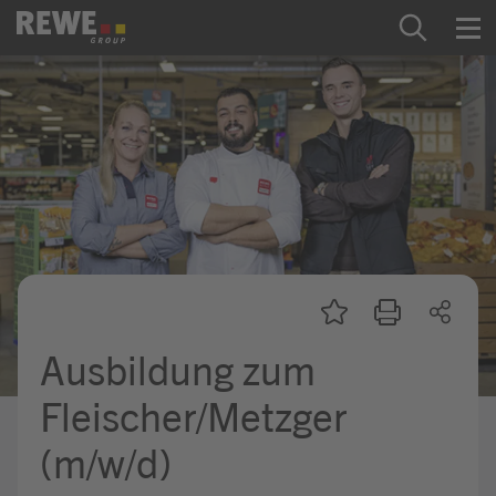
Zum Inhalt springen
Startseite
REWE Group als Arbeitgeber
Ausbildung & Studium
Praktikum & Werkstudium
Direkteinstiege
Ausbildung zum
Mein Kandidat:innenprofil
Fleischer/Metzger
(m/w/d)