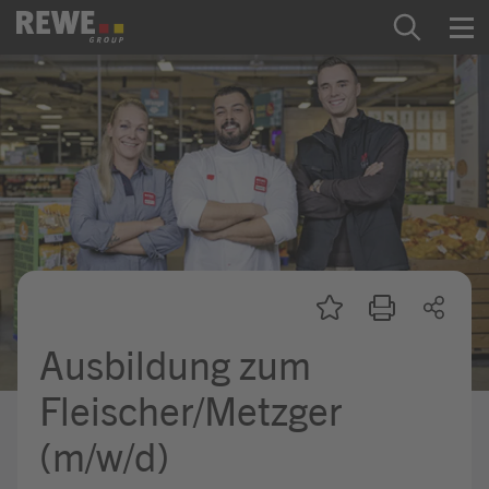
Zum Inhalt springen
Startseite
REWE Group als Arbeitgeber
Ausbildung & Studium
Praktikum & Werkstudium
Direkteinstiege
Ausbildung zum
Mein Kandidat:innenprofil
Fleischer/Metzger
(m/w/d)