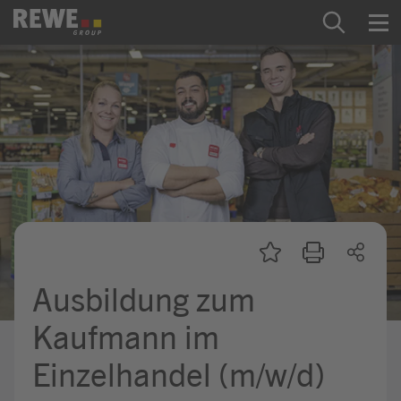
Zum Inhalt springen
Startseite
REWE Group als Arbeitgeber
Ausbildung & Studium
Praktikum & Werkstudium
Direkteinstiege
Ausbildung zum
Mein Kandidat:innenprofil
Kaufmann im
Einzelhandel (m/w/d)