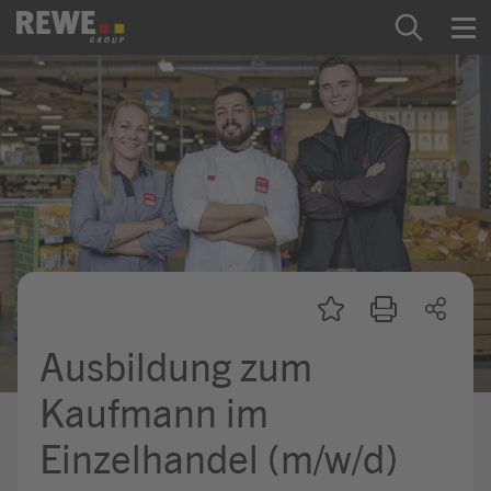
Zum Inhalt springen
Startseite
REWE Group als Arbeitgeber
Ausbildung & Studium
Praktikum & Werkstudium
Direkteinstiege
Ausbildung zum
Mein Kandidat:innenprofil
Kaufmann im
Einzelhandel (m/w/d)