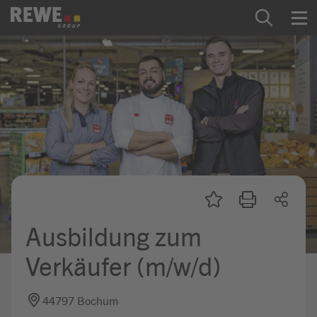
Zum Inhalt springen
Startseite
REWE Group als Arbeitgeber
Ausbildung & Studium
Praktikum & Werkstudium
Direkteinstiege
Ausbildung zum
Mein Kandidat:innenprofil
Verkäufer (m/w/d)
44797 Bochum