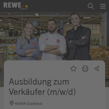
Zum Inhalt springen
Startseite
REWE Group als Arbeitgeber
Ausbildung & Studium
Praktikum & Werkstudium
Direkteinstiege
Ausbildung zum
Mein Kandidat:innenprofil
Verkäufer (m/w/d)
45968 Gladbeck