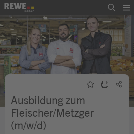
Zum Inhalt springen
Startseite
REWE Group als Arbeitgeber
Ausbildung & Studium
Praktikum & Werkstudium
Direkteinstiege
Ausbildung zum
Mein Kandidat:innenprofil
Fleischer/Metzger
(m/w/d)