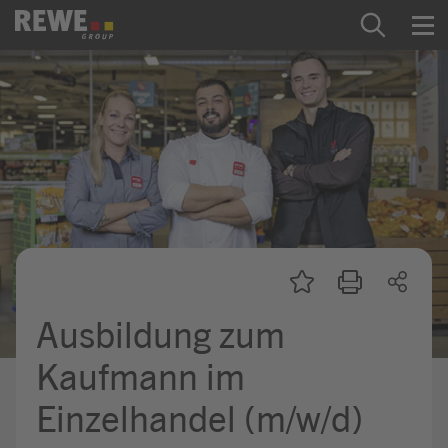
Zum Inhalt springen
Startseite
REWE Group als Arbeitgeber
Ausbildung & Studium
Praktikum & Werkstudium
Direkteinstiege
Ausbildung zum
Mein Kandidat:innenprofil
Kaufmann im
Einzelhandel (m/w/d)