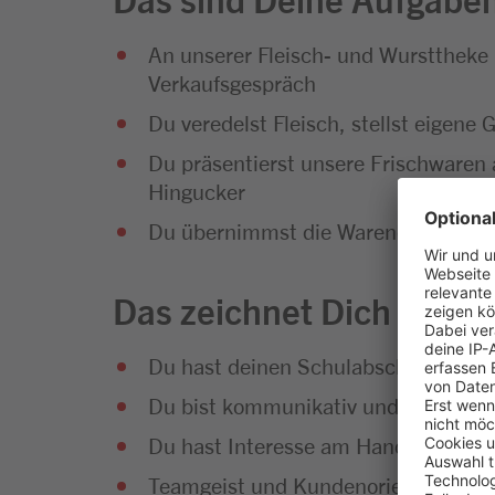
An unserer Fleisch- und Wursttheke
Verkaufsgespräch
Du veredelst Fleisch, stellst eigene 
Du präsentierst unsere Frischwaren 
Hingucker
Du übernimmst die Warendisposition, 
Das zeichnet Dich aus
Du hast deinen Schulabschluss erfol
Du bist kommunikativ und hast Sp
Du hast Interesse am Handel und an
Teamgeist und Kundenorientierung g