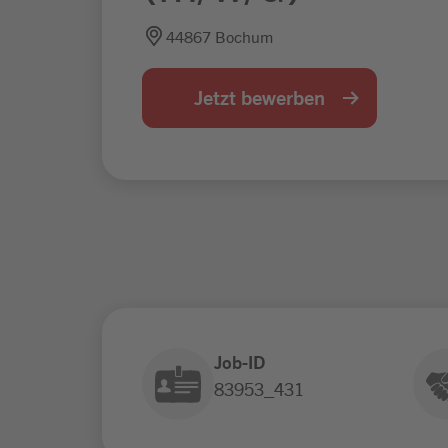
44867 Bochum
Jetzt bewerben
Job-ID
83953_431