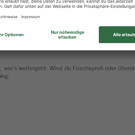
haft bringst du gerne mit
 dieser Stelle
 wie’s weitergeht: Wirst du Frischeprofi oder über
Weg.