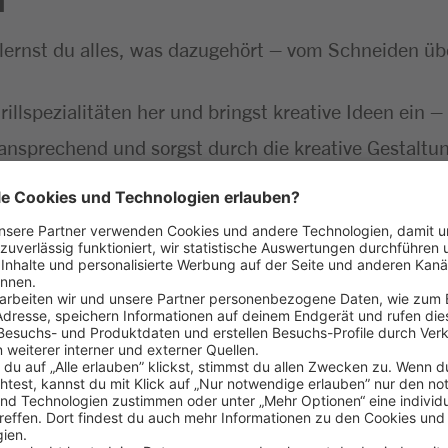
 lernst du alles, was dazugehört – vom Schneiden ü
Grillspezialitäten her und bringst kreative Ideen ein
ansprechend und sorgst durch die kreative Gestaltun
kontrollierst die Qualität und sorgst für reibungslo
greich gemeistert
aß am Umgang mit Menschen
 Lebensmitteln
ehören für dich einfach dazu