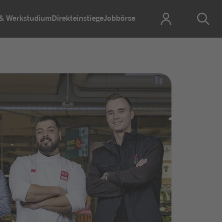
 & Werkstudium
Direkteinstiege
Jobbörse