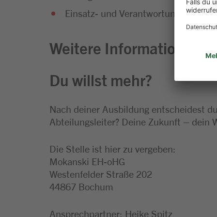
Einsatz- und Verantwortungsbereitsc
Weitere Informationen zu
Du willst mehr?
Nach deiner Ausbildung entscheidest du,
Abteilungsleiter? Deine Zukunft – dein 
Die Stelle ist hier zu vergeben:
Mokanski EH-oHG
Westenfelder Straße 202
44867 Bochum
Ansprechpartner: Heike Spitz