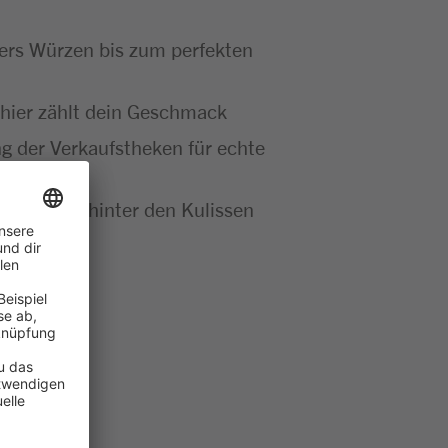
bers Würzen bis zum perfekten
 – hier zählt dein Geschmack
g der Verkaufstheken für echte
se Abläufe hinter den Kulissen