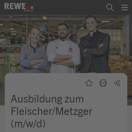
Zum Inhalt springen
Startseite
REWE Group als Arbeitgeber
Ausbildung & Studium
Praktikum & Werkstudium
Direkteinstiege
Ausbildung zum
Mein Kandidat:innenprofil
Fleischer/Metzger
(m/w/d)