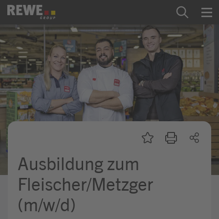
Zum Inhalt springen
Startseite
REWE Group als Arbeitgeber
Ausbildung & Studium
Praktikum & Werkstudium
Direkteinstiege
Ausbildung zum
Mein Kandidat:innenprofil
Fleischer/Metzger
(m/w/d)