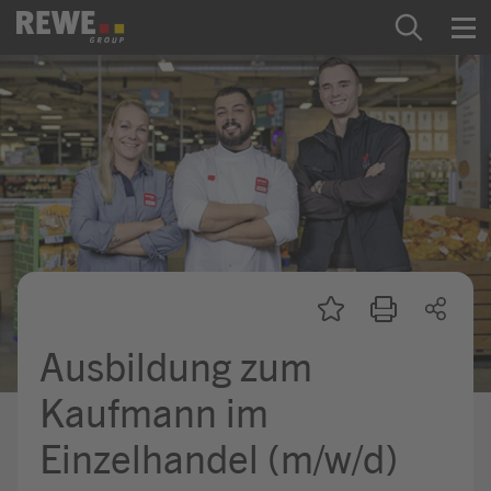
Zum Inhalt springen
Startseite
REWE Group als Arbeitgeber
Ausbildung & Studium
Praktikum & Werkstudium
Direkteinstiege
Ausbildung zum
Mein Kandidat:innenprofil
Kaufmann im
Einzelhandel (m/w/d)