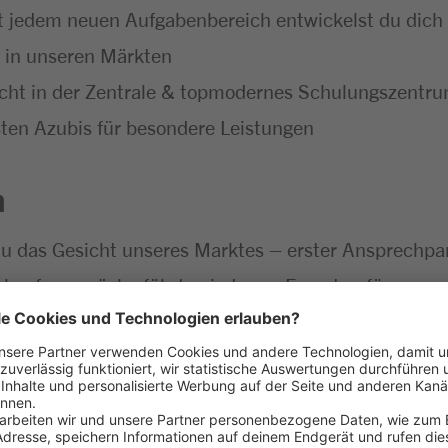
t jedem neuen Aufgabenbereich entwickelst du dich f
t in unseren Märkten
icht in der Zentrale & topmodernes Schulungszentr
ten Azubis für besondere Leistungen
n
du das Gesicht unseres Marktes – erster Ansprechp
rkaufsgespräche führt, wirst zum Experten für unser 
llt sind
 mit allen wichtigen Einzelhandelsprozessen vertra
nd dem Verkauf
ine Verantwortung – bis du schließlich selbst den E