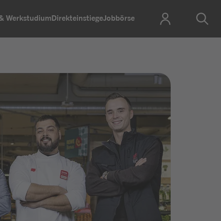
 & Werkstudium
Direkteinstiege
Jobbörse