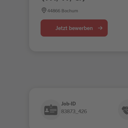
44866 Bochum
Jetzt bewerben
Job-ID
83873_426