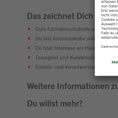
Das zeichnet Dich aus
Gute Fachoberschulreife oder Fachab
Du bist kommunikativ und hast Sp
Du hast Interesse am Handel und an
Teamgeist und Kundenorientierung g
Einsatz- und Verantwortungsbereitsc
Weitere Informationen zu
Du willst mehr?