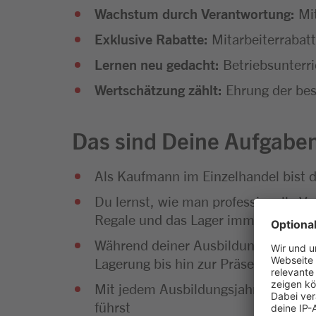
Wachstum durch Verantwortung:
Mi
Exklusive Rabatte:
Mitarbeiterrabat
Lernen neu gedacht:
Betriebsunterr
Wertschätzung zählt:
Ehrung der bes
Das sind Deine Aufgabe
Als Kaufmann im Einzelhandel bist 
Du lernst, wie man professionelle Ve
Regale und das Lager immer gut gefü
Während deiner Ausbildung wirst du
Lagerung bis hin zur Präsentation u
Mit jedem Ausbildungsjahr wächst de
führst