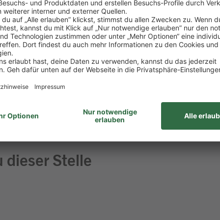
itur
aß am Umgang mit Menschen
 Lebensmitteln
ehören für dich einfach dazu
haft bringst du gerne mit
 dieser Stelle