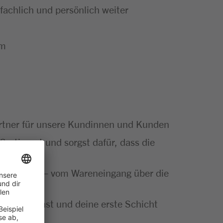
achlich und persönlich weiter
um
artner für unsere Kundinnen und Kunden
Sortiment und sorgst dafür, dass die
ut gemacht – vom Wareneingang über die
insatz planst und deine erste Schicht