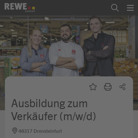
Zum Inhalt springen
Startseite
REWE Group als Arbeitgeber
Ausbildung & Studium
Praktikum & Werkstudium
Direkteinstiege
Ausbildung zum
Mein Kandidat:innenprofil
Verkäufer (m/w/d)
48317 Drensteinfurt