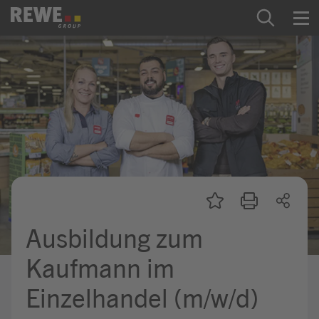
Zum Inhalt springen
Startseite
REWE Group als Arbeitgeber
Ausbildung & Studium
Praktikum & Werkstudium
Direkteinstiege
Ausbildung zum
Mein Kandidat:innenprofil
Kaufmann im
Einzelhandel (m/w/d)