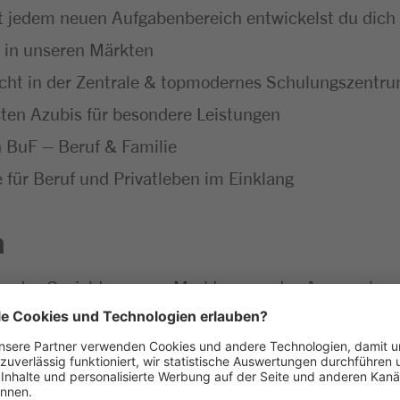
t jedem neuen Aufgabenbereich entwickelst du dich f
t in unseren Märkten
icht in der Zentrale & topmodernes Schulungszentr
ten Azubis für besondere Leistungen
h BuF – Beruf & Familie
ür Beruf und Privatleben im Einklang
n
du das Gesicht unseres Marktes – erster Ansprechp
rkaufsgespräche führt, wirst zum Experten für unser 
llt sind
 mit allen wichtigen Einzelhandelsprozessen vertra
nd dem Verkauf