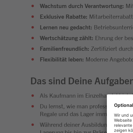
Wachstum durch Verantwortung:
Mi
Exklusive Rabatte:
Mitarbeiterrabat
Lernen neu gedacht:
Betriebsunterr
Wertschätzung zählt:
Ehrung der bes
Familienfreundlich:
Zertifiziert durc
Flexibilität leben:
Moderne Angebote f
Das sind Deine Aufgabe
Als Kaufmann im Einzelhandel bist 
Du lernst, wie man professionelle Ve
Regale und das Lager immer gut gefü
Während deiner Ausbildung wirst du
Lagerung bis hin zur Präsentation u