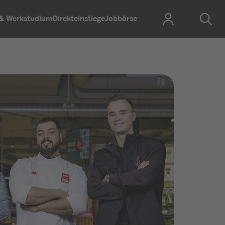
 & Werkstudium
Direkteinstiege
Jobbörse