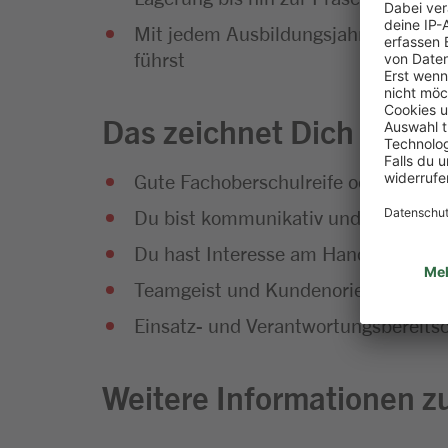
Mit jedem Ausbildungsjahr wächst de
führst
Das zeichnet Dich aus
Gute Fachoberschulreife oder Fachab
Du bist kommunikativ und hast Sp
Du hast Interesse am Handel und an
Teamgeist und Kundenorientierung g
Einsatz- und Verantwortungsbereitsc
Weitere Informationen zu