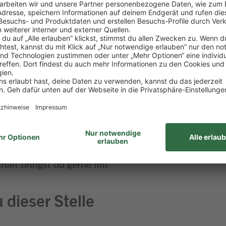
ine Verantwortung – bis du schließlich selbst den E
itur
aß am Umgang mit Menschen
 Lebensmitteln
ehören für dich einfach dazu
haft bringst du gerne mit
 dieser Stelle