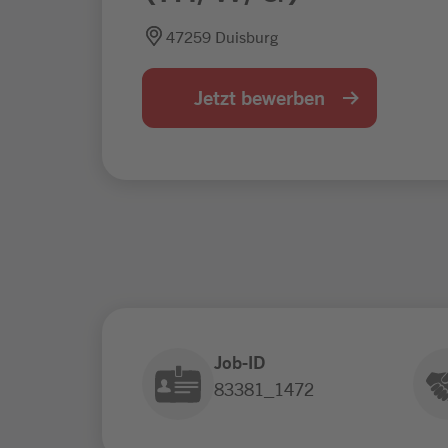
47259 Duisburg
Jetzt bewerben
Job-ID
83381_1472