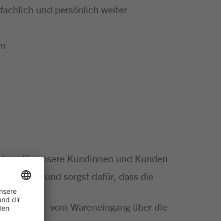
achlich und persönlich weiter
um
artner für unsere Kundinnen und Kunden
Sortiment und sorgst dafür, dass die
ut gemacht – vom Wareneingang über die