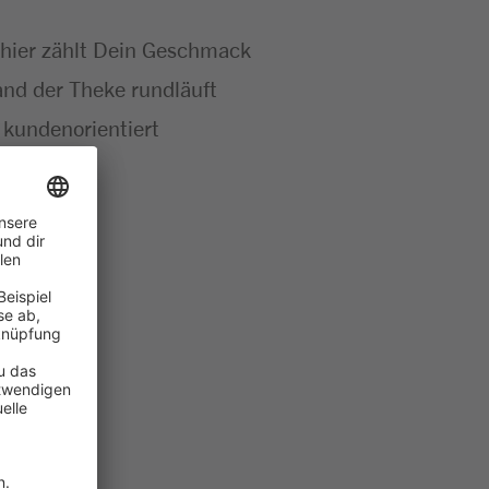
 – hier zählt Dein Geschmack
 and der Theke rundläuft
 kundenorientiert