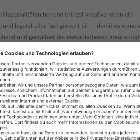
Grillspezialitäten her und bringst kreative Ideen ein
ät und lagerst alles fachgerecht ein – damit es vorne
chend und gestaltest die Verkaufstheken kreativ und
greich gemeistert
aß am Umgang mit Menschen
 Lebensmitteln
ehören für dich einfach dazu
haft bringst du gerne mit