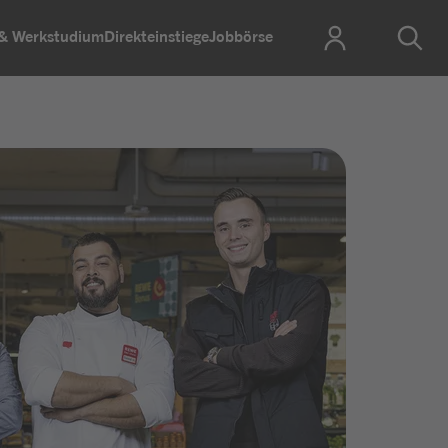
 & Werkstudium
Direkteinstiege
Jobbörse