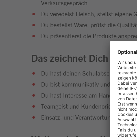
Verkaufsgespräch
Du veredelst Fleisch, stellst eigene 
Du bestellst Ware, prüfst die Qualit
Du präsentierst die Produkte anspre
Das zeichnet Dich aus
Du hast deinen Schulabschluss erfol
Du bist kommunikativ und hast Sp
Du hast Interesse am Handel und an
Teamgeist und Kundenorientierung g
Einsatz- und Verantwortungsbereitsc