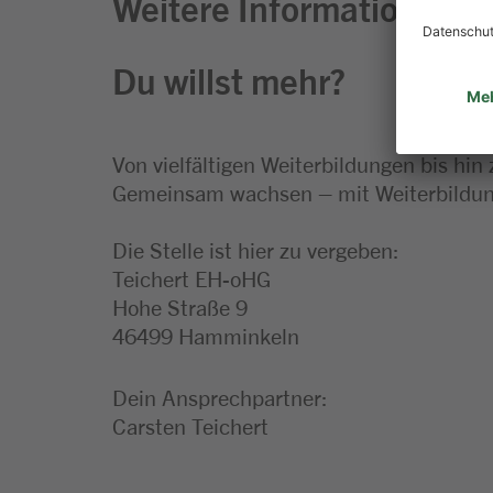
Weitere Informationen zu
Du willst mehr?
Von vielfältigen Weiterbildungen bis hin
Gemeinsam wachsen – mit Weiterbildung
Die Stelle ist hier zu vergeben:
Teichert EH-oHG
Hohe Straße 9
46499 Hamminkeln
Dein Ansprechpartner:
Carsten Teichert