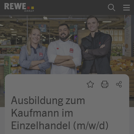
Zum Inhalt springen
Startseite
REWE Group als Arbeitgeber
Ausbildung & Studium
Praktikum & Werkstudium
Direkteinstiege
Ausbildung zum
Mein Kandidat:innenprofil
Kaufmann im
Einzelhandel (m/w/d)