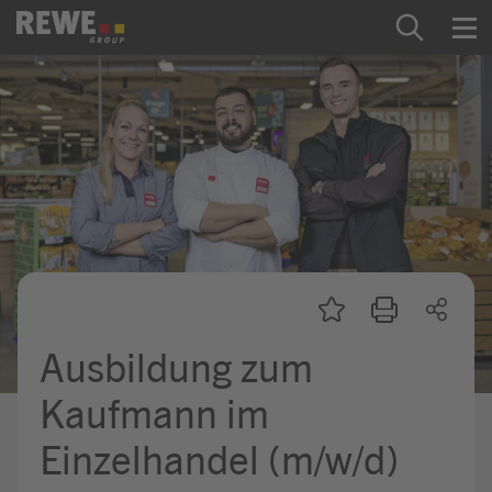
Zum Inhalt springen
Startseite
REWE Group als Arbeitgeber
Ausbildung & Studium
Praktikum & Werkstudium
Direkteinstiege
Ausbildung zum
Mein Kandidat:innenprofil
Kaufmann im
Einzelhandel (m/w/d)