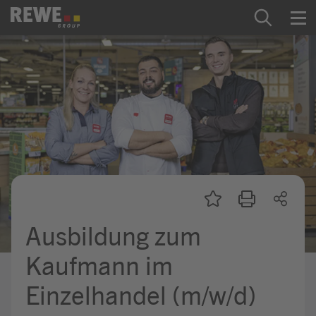
Zum Inhalt springen
Startseite
REWE Group als Arbeitgeber
Ausbildung & Studium
Praktikum & Werkstudium
Direkteinstiege
Ausbildung zum
Mein Kandidat:innenprofil
Kaufmann im
Einzelhandel (m/w/d)