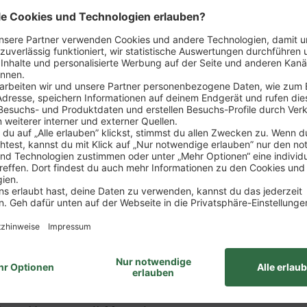
n
du das Gesicht unseres Marktes – erster Ansprechp
rkaufsgespräche führt, wirst zum Experten für unser 
llt sind
 mit allen wichtigen Einzelhandelsprozessen vertra
nd dem Verkauf
ine Verantwortung – bis du schließlich selbst den E
itur