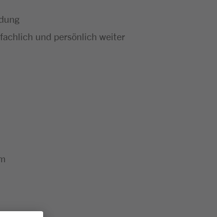
ldung
achlich und persönlich weiter
um