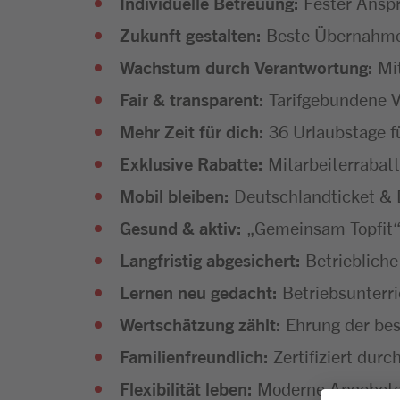
Individuelle Betreuung:
Fester Anspr
Zukunft gestalten:
Beste Übernahmec
Wachstum durch Verantwortung:
Mi
Fair & transparent:
Tarifgebundene V
Mehr Zeit für dich:
36 Urlaubstage f
Exklusive Rabatte:
Mitarbeiterrabatt
Mobil bleiben:
Deutschlandticket & D
Gesund & aktiv:
„Gemeinsam Topfit“
Langfristig abgesichert:
Betriebliche
Lernen neu gedacht:
Betriebsunterr
Wertschätzung zählt:
Ehrung der bes
Familienfreundlich:
Zertifiziert dur
Flexibilität leben:
Moderne Angebote f