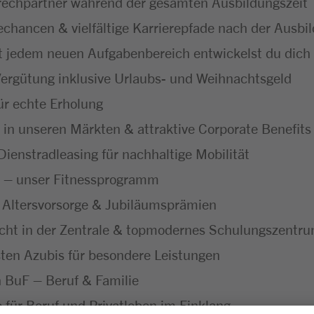
echpartner während der gesamten Ausbildungszeit
hancen & vielfältige Karrierepfade nach der Ausbi
t jedem neuen Aufgabenbereich entwickelst du dich f
ergütung inklusive Urlaubs- und Weihnachtsgeld
ür echte Erholung
 in unseren Märkten & attraktive Corporate Benefits
ienstradleasing für nachhaltige Mobilität
 – unser Fitnessprogramm
 Altersvorsorge & Jubiläumsprämien
icht in der Zentrale & topmodernes Schulungszentr
ten Azubis für besondere Leistungen
ch BuF – Beruf & Familie
ür Beruf und Privatleben im Einklang