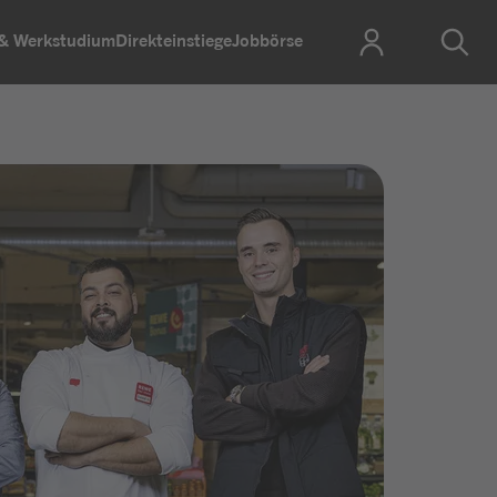
 & Werkstudium
Direkteinstiege
Jobbörse