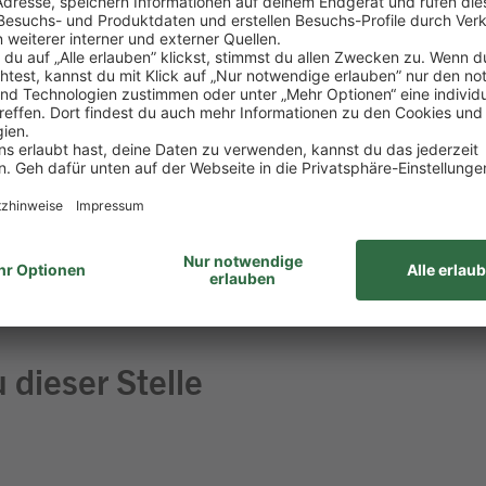
insatz – vom Kassieren bis zur Kassenabrechnung läuf
greich gemeistert
aß am Umgang mit Menschen
 Lebensmitteln
ehören für dich einfach dazu
haft bringst du gerne mit
 dieser Stelle