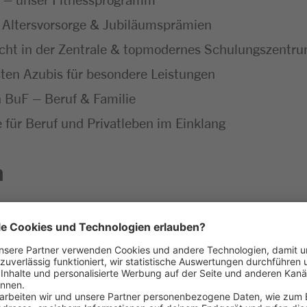
 Altersvorsorge & Jubiläumsprämien
icht in der Zentrale & topmodernes Schulungszentr
ten Azubis für besondere Leistungen
ch BuF – Beruf & Familie
ür Beruf und Privatleben im Einklang
n
unseres Marktes – erster Ansprechpartner für unser
rkaufsgespräche führt, wirst zum Experten für unser 
llt sind
 mit allen wichtigen Einzelhandelsprozessen vertra
nd dem Verkauf