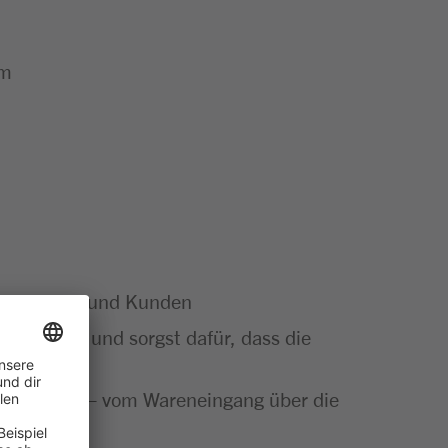
um
e Kundinnen und Kunden
Sortiment und sorgst dafür, dass die
ut gemacht – vom Wareneingang über die