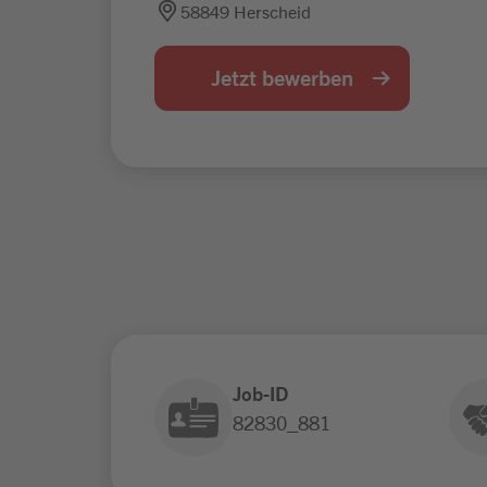
58849 Herscheid
Jetzt bewerben
Job-ID
82830_881