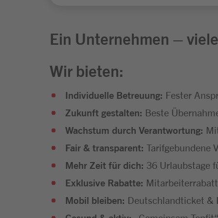
Ein Unternehmen – viele
Wir bieten:
Individuelle Betreuung:
Fester Anspr
Zukunft gestalten:
Beste Übernahmec
Wachstum durch Verantwortung:
Mit
Fair & transparent:
Tarifgebundene V
Mehr Zeit für dich:
36 Urlaubstage f
Exklusive Rabatte:
Mitarbeiterrabatt
Mobil bleiben:
Deutschlandticket & D
Gesund & aktiv:
„Gemeinsam Topfit“