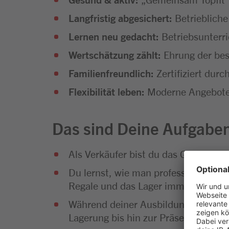
Langfristig abgesichert:
Betriebliche
Lernen neu gedacht:
Betriebsunterr
Wertschätzung zählt:
Ehrung der bes
Familienfreundlich:
Zertifiziert dur
Flexibilität leben:
Moderne Angebote f
Das sind Deine Aufgabe
Als Verkäufer bist du das Gesicht 
Du lernst, wie man professionelle Ve
Regale und das Lager immer gut gefü
Während deiner Ausbildung wirst du
Lagerung bis hin zur Präsentation u