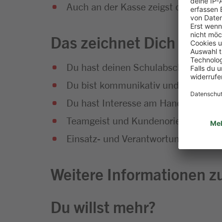
Auch an der Kasse zeigst du vollen E
Das zeichnet Dich aus
Du hast deinen Schulabschluss erfol
Du bist kommunikativ und hast Sp
Du hast Interesse am Handel und an
Teamgeist und Kundenorientierung g
Einsatz- und Verantwortungsbereitsc
Weitere Informationen zu
Du willst mehr?