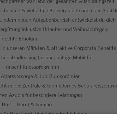
echpartner während der gesamten Ausbildungszeit
hancen & vielfältige Karrierepfade nach der Ausbi
t jedem neuen Aufgabenbereich entwickelst du dich f
ergütung inklusive Urlaubs- und Weihnachtsgeld
ür echte Erholung
 in unseren Märkten & attraktive Corporate Benefits
ienstradleasing für nachhaltige Mobilität
 – unser Fitnessprogramm
 Altersvorsorge & Jubiläumsprämien
icht in der Zentrale & topmodernes Schulungszentr
ten Azubis für besondere Leistungen
ch BuF – Beruf & Familie
ür Beruf und Privatleben im Einklang