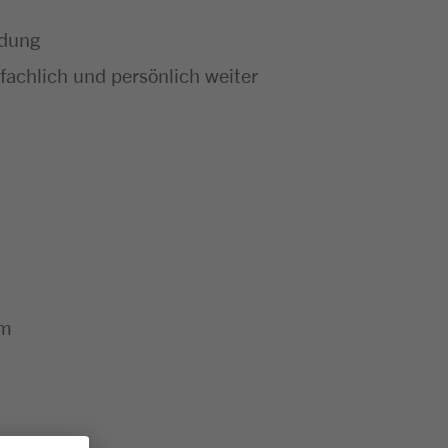
ldung
achlich und persönlich weiter
um