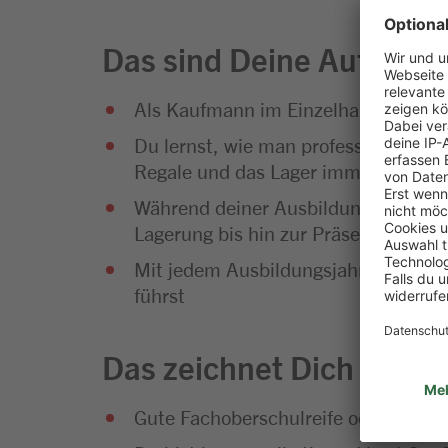
Das sind Deine Aufgabe
Als Kaufmann im Einzelhandel bist 
Du lernst, wie man professionelle Ve
Regale und das Lager immer gut gefü
Während deiner Ausbildung wirst du
Lagerung bis hin zur Präsentation u
Mit jedem Ausbildungsjahr wächst de
führst
Das zeichnet Dich aus
Gute Fachoberschulreife oder Fachab