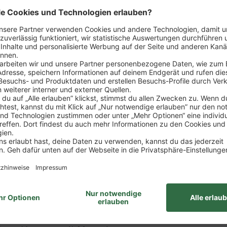
n
du das Gesicht unseres Marktes – erster Ansprechp
rkaufsgespräche führt, wirst zum Experten für unser 
llt sind
 mit allen wichtigen Einzelhandelsprozessen vertra
nd dem Verkauf
ine Verantwortung – bis du schließlich selbst den E
itur