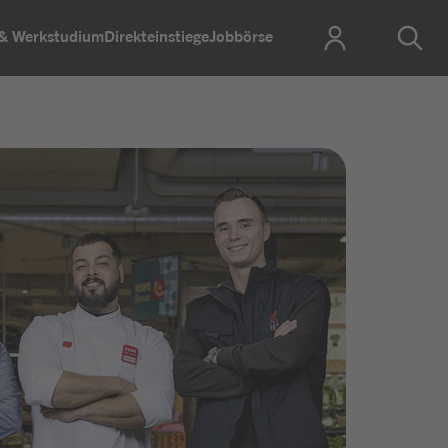
 & Werkstudium
Direkteinstiege
Jobbörse