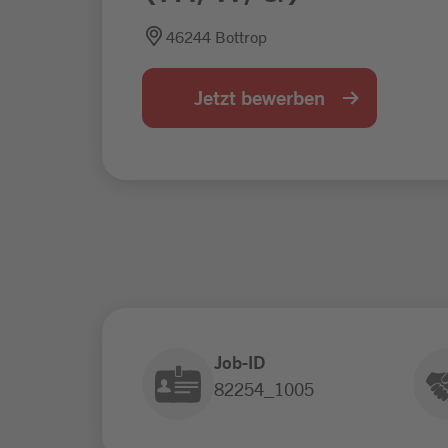
46244 Bottrop
Jetzt bewerben
Job-ID
82254_1005