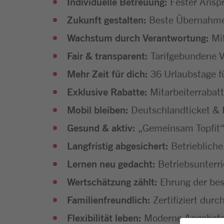
Individuelle Betreuung:
Fester Anspr
Zukunft gestalten:
Beste Übernahmec
Wachstum durch Verantwortung:
Mi
Fair & transparent:
Tarifgebundene V
Mehr Zeit für dich:
36 Urlaubstage f
Exklusive Rabatte:
Mitarbeiterrabatt
Mobil bleiben:
Deutschlandticket & D
Gesund & aktiv:
„Gemeinsam Topfit“
Langfristig abgesichert:
Betriebliche
Lernen neu gedacht:
Betriebsunterr
Wertschätzung zählt:
Ehrung der bes
Familienfreundlich:
Zertifiziert dur
Flexibilität leben:
Moderne Angebote f