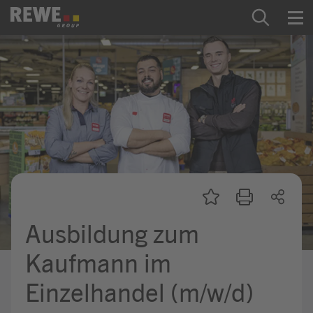
Zum Inhalt springen
Startseite
REWE Group als Arbeitgeber
Ausbildung & Studium
Praktikum & Werkstudium
Direkteinstiege
Ausbildung zum
Mein Kandidat:innenprofil
Kaufmann im
Einzelhandel (m/w/d)