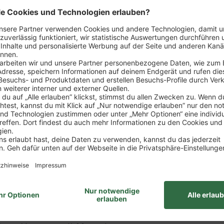
n
du das Gesicht unseres Marktes – erster Ansprechp
rkaufsgespräche führt, wirst zum Experten für unser 
llt sind
 mit allen wichtigen Einzelhandelsprozessen vertra
nd dem Verkauf
ine Verantwortung – bis du schließlich selbst den E
itur