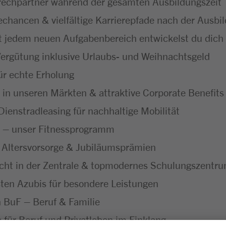
echpartner während der gesamten Ausbildungszeit
hancen & vielfältige Karrierepfade nach der Ausbi
t jedem neuen Aufgabenbereich entwickelst du dich f
ergütung inklusive Urlaubs- und Weihnachtsgeld
ür echte Erholung
 in unseren Märkten & attraktive Corporate Benefits
ienstradleasing für nachhaltige Mobilität
 – unser Fitnessprogramm
 Altersvorsorge & Jubiläumsprämien
icht in der Zentrale & topmodernes Schulungszentr
ten Azubis für besondere Leistungen
ch BuF – Beruf & Familie
ür Beruf und Privatleben im Einklang