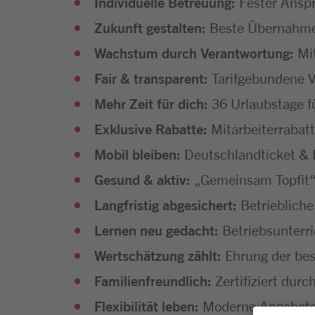
Individuelle Betreuung:
Fester Anspr
Zukunft gestalten:
Beste Übernahmec
Wachstum durch Verantwortung:
Mi
Fair & transparent:
Tarifgebundene V
Mehr Zeit für dich:
36 Urlaubstage f
Exklusive Rabatte:
Mitarbeiterrabatt
Mobil bleiben:
Deutschlandticket & D
Gesund & aktiv:
„Gemeinsam Topfit“
Langfristig abgesichert:
Betriebliche
Lernen neu gedacht:
Betriebsunterr
Wertschätzung zählt:
Ehrung der bes
Familienfreundlich:
Zertifiziert dur
Flexibilität leben:
Moderne Angebote f