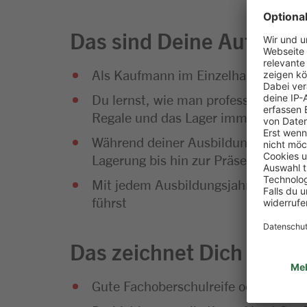
Das sind Deine Aufgabe
Als Kaufmann im Einzelhandel bist 
Du lernst, wie man professionelle Ve
Regale und das Lager immer gut gefü
Während deiner Ausbildung wirst du
Lagerung bis hin zur Präsentation u
Mit jedem Ausbildungsjahr wächst de
führst
Das zeichnet Dich aus
Gute Fachoberschulreife oder Fachab