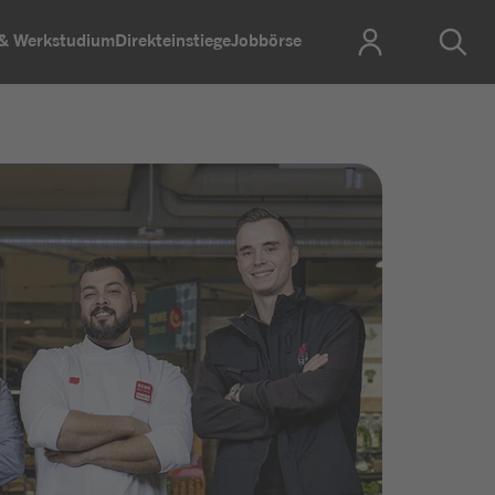
 & Werkstudium
Direkteinstiege
Jobbörse