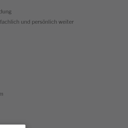
ldung
achlich und persönlich weiter
um