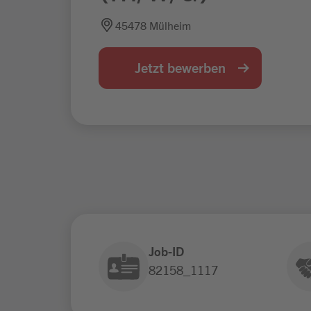
45478 Mülheim
Jetzt bewerben
Job-ID
82158_1117