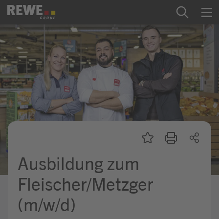
Zum Inhalt springen
Startseite
REWE Group als Arbeitgeber
Ausbildung & Studium
Praktikum & Werkstudium
Direkteinstiege
Ausbildung zum
Mein Kandidat:innenprofil
Fleischer/Metzger
(m/w/d)