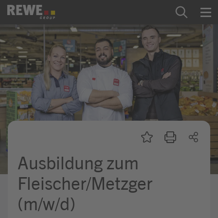
Zum Inhalt springen
Startseite
REWE Group als Arbeitgeber
Ausbildung & Studium
Praktikum & Werkstudium
Direkteinstiege
Ausbildung zum
Mein Kandidat:innenprofil
Fleischer/Metzger
(m/w/d)