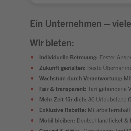
Ein Unternehmen – viele
Wir bieten:
Individuelle Betreuung:
Fester Anspr
Zukunft gestalten:
Beste Übernahmec
Wachstum durch Verantwortung:
Mi
Fair & transparent:
Tarifgebundene V
Mehr Zeit für dich:
36 Urlaubstage f
Exklusive Rabatte:
Mitarbeiterrabatt
Mobil bleiben:
Deutschlandticket & D
Gesund & aktiv:
„Gemeinsam Topfit“