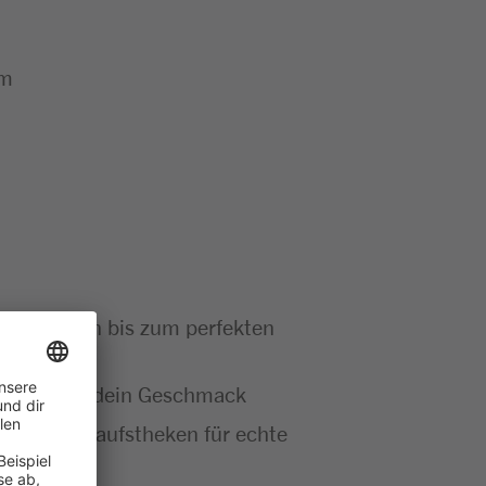
um
bers Würzen bis zum perfekten
 – hier zählt dein Geschmack
g der Verkaufstheken für echte