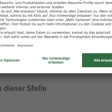
kontrollierst die Qualität und sorgst für reibungslo
greich gemeistert
aß am Umgang mit Menschen
 Lebensmitteln
ehören für dich einfach dazu
haft bringst du gerne mit
 dieser Stelle