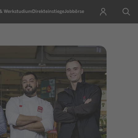
 & Werkstudium
Direkteinstiege
Jobbörse