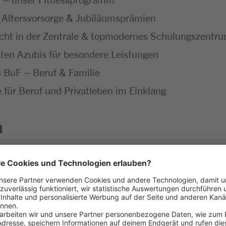
e Altersvorsorge & Jubiläumsprämien
icht in der Zentrale & topmodernes Schulungszentr
ten Azubis für besondere Leistungen
ch BuF – Beruf & Familie
für Beruf und Privatleben im Einklang
n
 lernst du alles, was dazugehört – vom Schneiden ü
Grillspezialitäten her und bringst kreative Ideen ein
ansprechend und sorgst durch die kreative Gestaltun