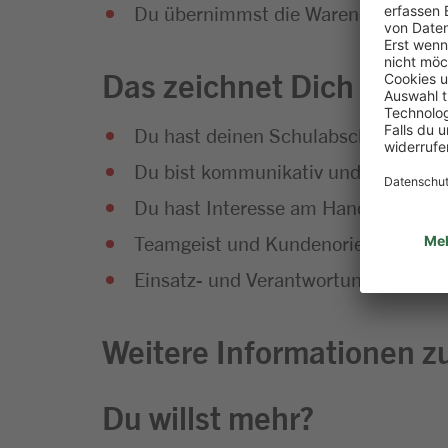
Du übernimmst die Warendisposition, 
Das zeichnet Dich aus
Du hast deinen Schulabschluss erfol
Du bist kommunikativ und hast Sp
Du hast Interesse am Handel und an
Teamgeist und Kundenorientierung g
Einsatz- und Verantwortungsbereitsc
Weitere Informationen zu
Du willst mehr?