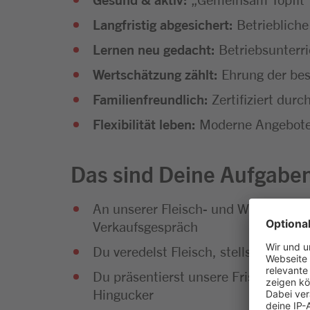
Langfristig abgesichert:
Betrieblich
Lernen neu gedacht:
Betriebsunterr
Wertschätzung zählt:
Ehrung der bes
Familienfreundlich:
Zertifiziert dur
Flexibilität leben:
Moderne Angebote 
Das sind Deine Aufgabe
An unserer Fleisch- und Wursttheke
Verkaufsgespräch
Du veredelst Fleisch, stellst eigene 
Du präsentierst unsere Frischwaren 
Hingucker