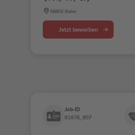
58802 Balve
Jetzt bewerben
Job-ID
81878_897