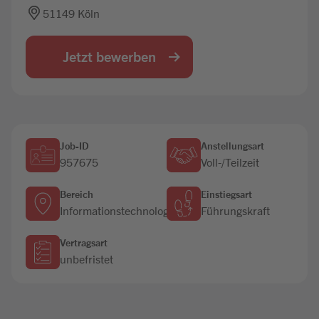
51149 Köln
Jobbörse
Jetzt bewerben
Job-ID
Anstellungsart
957675
Voll-/Teilzeit
Bereich
Einstiegsart
Informationstechnologie
Führungskraft
Vertragsart
unbefristet