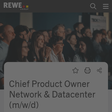
Zum Inhalt springen
Startseite
REWE Group als Arbeitgeber
Ausbildung & Studium
Praktikum & Werkstudium
Direkteinstiege
Chief Product Owner
Mein Kandidat:innenprofil
Network & Datacenter
(m/w/d)