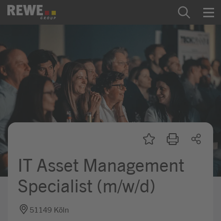
Zum Inhalt springen
Startseite
REWE Group als Arbeitgeber
Ausbildung & Studium
Praktikum & Werkstudium
Direkteinstiege
IT Asset Management
Mein Kandidat:innenprofil
Specialist (m/w/d)
51149 Köln