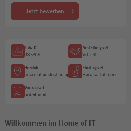
Jobbörse
Jetzt bewerben
Job-ID
Anstellungsart
937855
Vollzeit
Bereich
Einstiegsart
Informationstechnologie
Berufserfahrene
Vertragsart
unbefristet
Willkommen im Home of IT