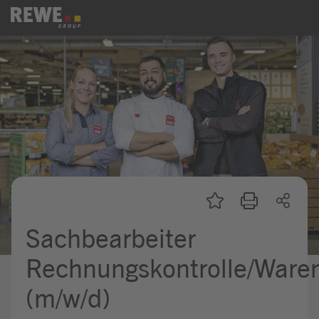
Zum Inhalt springen
Startseite
REWE Group als Arbeitgebe
Ausbildung & Studium
Praktikum & Werkstudium
Direkteinstiege
Sachbearbeiter
Mein Kandidat:innenprofil
Rechnungskontrolle/Ware
(m/w/d)