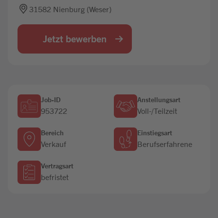
31582 Nienburg (Weser)
Jobbörse
Jetzt bewerben
Job-ID
Anstellungsart
953722
Voll-/Teilzeit
Bereich
Einstiegsart
Verkauf
Berufserfahrene
Vertragsart
befristet