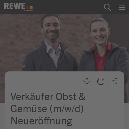
Zum Inhalt springen
Startseite
REWE Group als Arbeitgeber
Ausbildung & Studium
Praktikum & Werkstudium
Direkteinstiege
Verkäufer Obst &
Mein Kandidat:innenprofil
Gemüse (m/w/d)
Neueröffnung