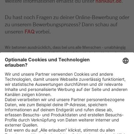
Weitere Informationen erhältst du unter
nahkauf.de
.
Du hast noch Fragen zu deiner Online-Bewerbung oder
zu unserem Bewerbungsprozess? Dann schau auf
unseren
FAQ
vorbei.
Wir betonen ausdrücklich, dass bei uns alle Menschen - unabhängig
von Geschlecht/geschlechtlicher Identität, ethnischer Herkunft und
Nationalität, sozialer Herkunft, Religion/Weltanschauung,
körperlichen und geistigen Fähigkeiten, Alter sowie sexueller
Orientierung oder weiteren individuellen Merkmalen - gleichermaßen
willkommen sind.