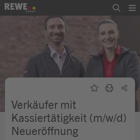
Zum Inhalt springen
Startseite
REWE Group als Arbeitgeber
Ausbildung & Studium
Praktikum & Werkstudium
Direkteinstiege
Verkäufer mit
Mein Kandidat:innenprofil
Kassiertätigkeit (m/w/d)
Neueröffnung