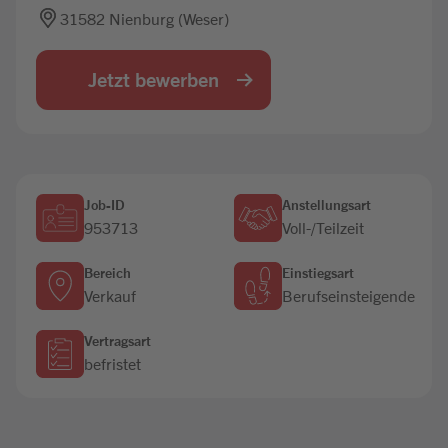
31582 Nienburg (Weser)
Jobbörse
Jetzt bewerben
Job-ID
Anstellungsart
953713
Voll-/Teilzeit
Bereich
Einstiegsart
Verkauf
Berufseinsteigende
Vertragsart
befristet