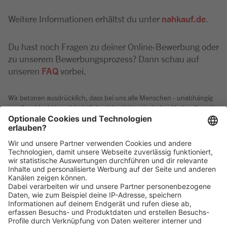
Weitere Informationen erhältst du unter
nahkauf.de
.
Du hast noch Fragen zu deiner Online-Bewerbung oder
zu unserem Bewerbungsprozess? Dann schau auf
unseren
FAQ
vorbei.
Wir betonen ausdrücklich, dass bei uns alle Menschen - unabhängig
von Geschlecht/geschlechtlicher Identität, ethnischer Herkunft und
Nationalität, sozialer Herkunft, Religion/Weltanschauung,
körperlichen und geistigen Fähigkeiten, Alter sowie sexueller
Orientierung oder weiteren individuellen Merkmalen - gleichermaßen
willkommen sind.