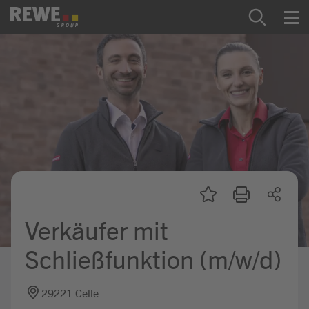
Zum Inhalt springen
Startseite
REWE Group als Arbeitgeber
Ausbildung & Studium
Praktikum & Werkstudium
Direkteinstiege
Verkäufer mit
Mein Kandidat:innenprofil
Schließfunktion (m/w/d)
29221 Celle