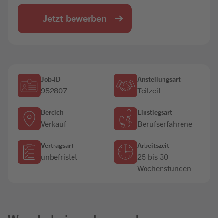
Jobbörse
Jetzt bewerben
Job-ID
Anstellungsart
952807
Teilzeit
Bereich
Einstiegsart
Verkauf
Berufserfahrene
Vertragsart
Arbeitszeit
unbefristet
25 bis 30
Wochenstunden