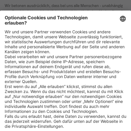
Wir betonen ausdrücklich, dass bei uns alle Menschen - unabhängig
von Geschlecht/geschlechtlicher Identität, ethnischer Herkunft und
Nationalität, sozialer Herkunft, Religion/Weltanschauung,
körperlichen und geistigen Fähigkeiten, Alter sowie sexueller
Orientierung oder weiteren individuellen Merkmalen - gleichermaßen
willkommen sind.
Klicke
hier
, um alle offenen Jobs zu sehen.
Impressum
Datenschutz
Privatsphäre-Einstellungen
FAQ
Veranstaltungen