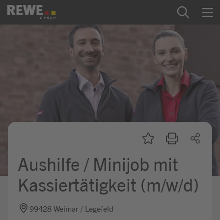
Zum Inhalt springen
Startseite
REWE Group als Arbeitgeber
Ausbildung & Studium
Praktikum & Werkstudium
Direkteinstiege
Aushilfe / Minijob mit
Mein Kandidat:innenprofil
Kassiertätigkeit (m/w/d)
99428 Weimar / Legefeld