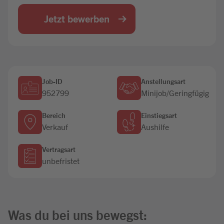
Jobbörse
Jetzt bewerben
Job-ID
Anstellungsart
952799
Minijob/Geringfügig
Bereich
Einstiegsart
Verkauf
Aushilfe
Vertragsart
unbefristet
Was du bei uns bewegst: