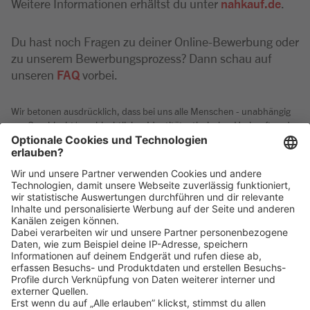
Weitere Informationen erhältst du unter
nahkauf.de
.
Du hast noch Fragen zu deiner Online-Bewerbung oder
zu unserem Bewerbungsprozess? Dann schau auf
unseren
FAQ
vorbei.
Wir betonen ausdrücklich, dass bei uns alle Menschen - unabhängig
von Geschlecht/geschlechtlicher Identität, ethnischer Herkunft und
Nationalität, sozialer Herkunft, Religion/Weltanschauung,
körperlichen und geistigen Fähigkeiten, Alter sowie sexueller
Orientierung oder weiteren individuellen Merkmalen - gleichermaßen
willkommen sind.