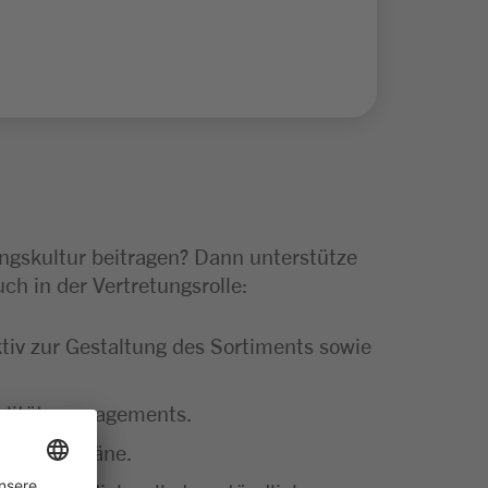
ngskultur beitragen? Dann unterstütze
ch in der Vertretungsrolle:
tiv zur Gestaltung des Sortiments sowie
ualitätsmanagements.
ie Dienstpläne.