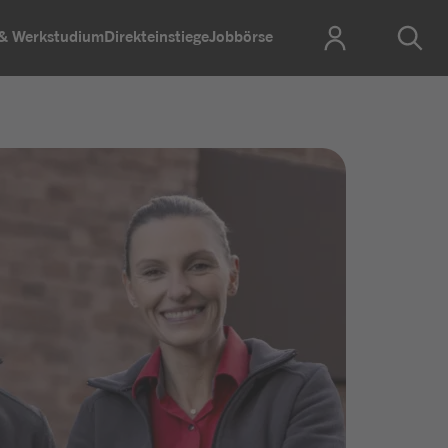
 & Werkstudium
Direkteinstiege
Jobbörse