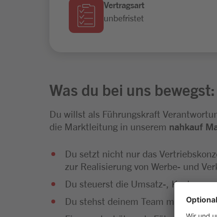
Vertragsart
unbefristet
Was du bei uns bewegst:
Du willst als Führungskraft Verantwort
die Marktleitung in unserem
nahkauf M
Du setzt nicht nur das Vertriebskon
zur Realisierung von Werbe- und V
Du steuerst die Umsatz-, Kosten- u
Du stehst deinem Team mit Rat und Ta