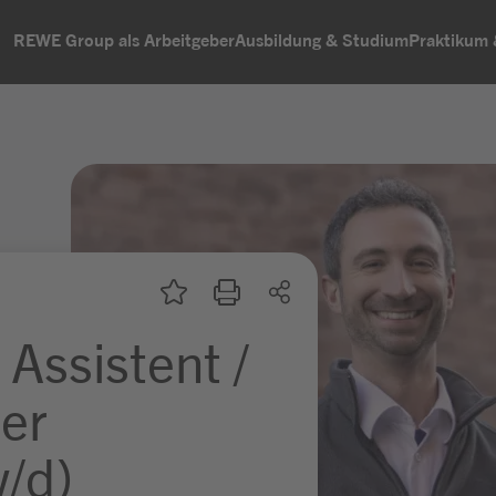
REWE Group als Arbeitgeber
Ausbildung & Studium
Praktikum
Assistent /
der
w/d)