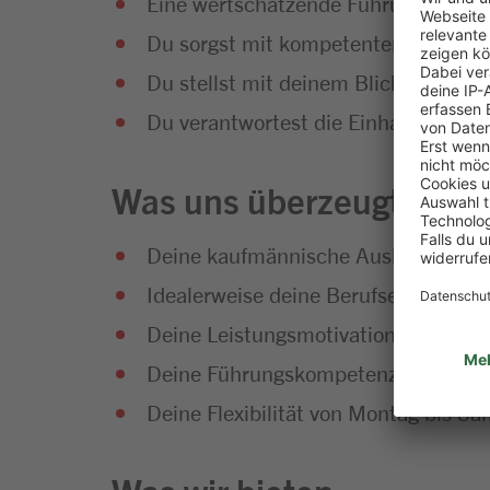
Eine wertschätzende Führung auf Aug
Du sorgst mit kompetenter Beratun
Du stellst mit deinem Blick für Deta
Du verantwortest die Einhaltung de
Was uns überzeugt:
Deine kaufmännische Ausbildung, vor
Idealerweise deine Berufserfahrung
Deine Leistungsmotivation, dein Org
Deine Führungskompetenz, dein Ver
Deine Flexibilität von Montag bis S
Was wir bieten: