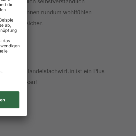
ind für dich selbstverständlich.
sere Kund:innen rundum wohlfühlen.
auberkeit sicher.
uss als Handelsfachwirt:in ist ein Plus
aft im Verkauf
beitsweise