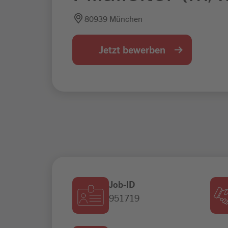
80939 München
Jetzt bewerben
Job-ID
951719