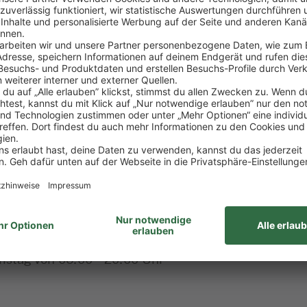
enhöhe sowie eine vertrauensvolle Zusammenarbeit s
g und zuvorkommendem Service dafür, dass sich un
ils eine ausgezeichnete Warenpräsenz, Frische und S
r gesetzlichen und betrieblichen Bestimmungen.
zugsweise im Lebensmitteleinzelhandel - dein Abschl
 als Marktmanagement-Assistenz oder als Führungskr
anisationsgeschick und deine ergebnisorientierte Ar
antwortungsbewusstsein und dein Teamgeist
amstag von 06:00 - 20:00 Uhr