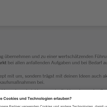
ung übernehmen und zu einer wertschätzenden Führu
arkt
bei allen anfallenden Aufgaben und bei Bedarf au
zept mit um, sondern trägst mit deinen Ideen auch ak
erkaufsmaßnahmen bei.
nd Inventurentwicklung sowie die Umsetzung des Q
t zur Seite, gehst als Vorbild voran und erstellst d