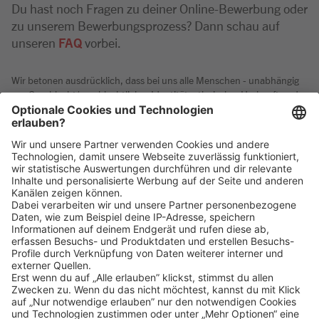
Du hast noch Fragen zu deiner Online-Bewerbung oder
zu unserem Bewerbungsprozess? Dann schau auf
unseren
FAQ
vorbei.
Wir betonen ausdrücklich, dass bei uns alle Menschen - unabhängig
von Geschlecht/geschlechtlicher Identität, ethnischer Herkunft und
Nationalität, sozialer Herkunft, Religion/Weltanschauung,
körperlichen und geistigen Fähigkeiten, Alter sowie sexueller
Orientierung oder weiteren individuellen Merkmalen - gleichermaßen
willkommen sind.
Klicke
hier
, um alle offenen Jobs zu sehen.