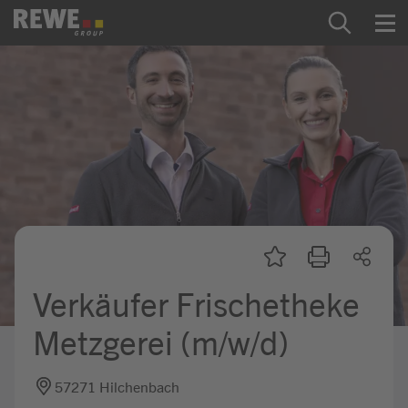
Zum Inhalt springen
Startseite
REWE Group als Arbeitgeber
Ausbildung & Studium
Praktikum & Werkstudium
Direkteinstiege
Verkäufer Frischetheke
Mein Kandidat:innenprofil
Metzgerei (m/w/d)
57271 Hilchenbach