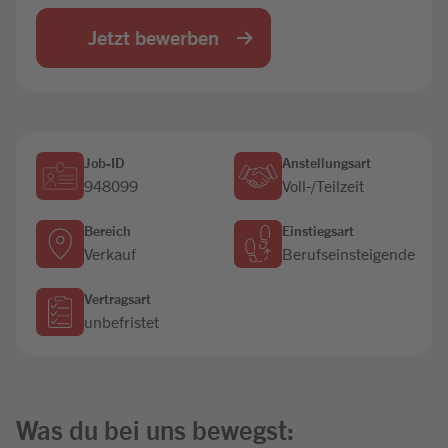
Jobbörse
Jetzt bewerben
Job-ID
Anstellungsart
948099
Voll-/Teilzeit
Bereich
Einstiegsart
Verkauf
Berufseinsteigende
Vertragsart
unbefristet
Was du bei uns bewegst: