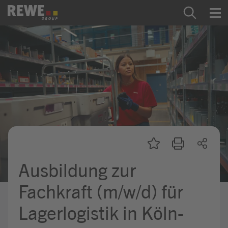
Zum Inhalt springen
Startseite
REWE Group als Arbeitgeber
Ausbildung & Studium
Praktikum & Werkstudium
Direkteinstiege
Ausbildung zur
Mein Kandidat:innenprofil
Fachkraft (m/w/d) für
Lagerlogistik in Köln-