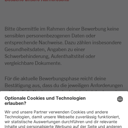
Bitte übermittle im Rahmen deiner Bewerbung keine
sensiblen personenbezogenen Daten oder
entsprechende Nachweise. Dazu zählen insbesondere
Gesundheitsdaten, Angaben zu einer
Schwerbehinderung, Aufenthaltstitel oder
vergleichbare Dokumente.
Für die aktuelle Bewerbungsphase reicht deine
Bestätigung aus, dass du die jeweiligen Anforderungen
erfüllst. Falls Nachweise erforderlich sind, fordern wir
diese erst zu einem späteren Zeitpunkt im
Auswahlverfahren an.