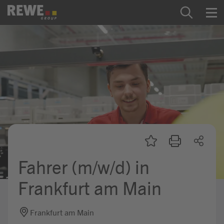
Zum Inhalt springen
Startseite
REWE Group als Arbeitgeber
Ausbildung & Studium
Praktikum & Werkstudium
Direkteinstiege
Fahrer (m/w/d) in
Mein Kandidat:innenprofil
Frankfurt am Main
Frankfurt am Main