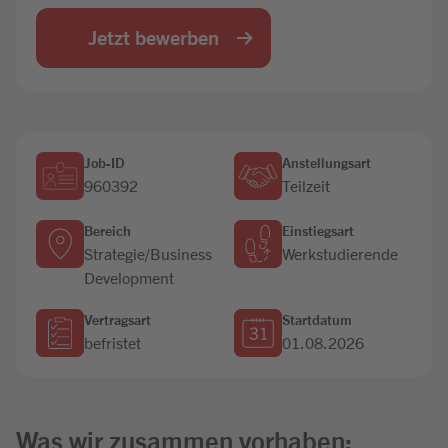
Jobbörse
Jetzt bewerben
Job-ID
Anstellungsart
960392
Teilzeit
Bereich
Einstiegsart
Strategie/Business
Werkstudierende
Development
Vertragsart
Startdatum
befristet
01.08.2026
Was wir zusammen vorhaben: