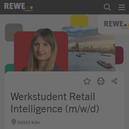
Zum Inhalt springen
Startseite
REWE Group als Arbeitgeber
Ausbildung & Studium
Praktikum & Werkstudium
Direkteinstiege
Werkstudent Retail
Mein Kandidat:innenprofil
Intelligence (m/w/d)
50933 Köln