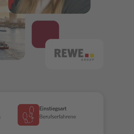
Einstiegsart
s
Berufserfahrene