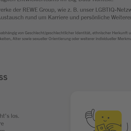
rke der REWE Group, wie z. B. unser LGBTIQ-Netzwe
Austausch rund um Karriere und persönliche Weitere
abhängig von Geschlecht/geschlechtlicher Identität, ethnischer Herkunft un
keiten, Alter sowie sexueller Orientierung oder weiterer individueller Merk
ss
t’s los.
ngen ist wir
aden wir dich
re
ständigen
. Je nach
im
 eine
eßend auch