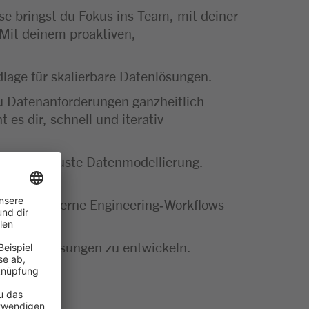
se bringst du Fokus ins Team, mit deiner
Mit deinem proaktiven,
lage für skalierbare Datenlösungen.
 du Datenanforderungen ganzheitlich
es dir, schnell und iterativ
nte und robuste Datenmodellierung.
ass du moderne Engineering‑Workflows
hhaltige Lösungen zu entwickeln.