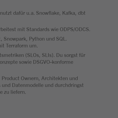
utzt dafür u.a. Snowflake, Kafka, dbt
 arbeitest mit Standards wie ODPS/ODCS.
bt, Snowpark, Python und SQL.
mit Terraform um.
smetriken (SLOs, SLIs). Du sorgst für
fskonzepte sowie DSGVO-konforme
 Product Ownern, Architekten und
s und Datenmodelle und durchdringst
 zu liefern.