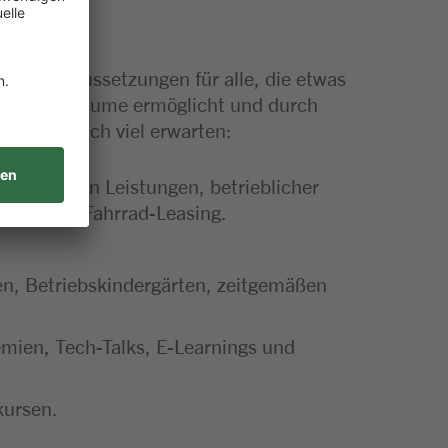
tige Voraussetzungen für alle, die etwas
ltungsfreiräume ermöglicht und durch
gt, darf auch viel erwarten:
swirksamen Leistungen, betrieblicher
ilen beim Fahrrad-Leasing.
len, Betriebskindergärten, zeitgemäßen
mien, Tech-Talks, E-Learnings und
kursen.