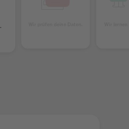
Wir prüfen deine Daten.
Wir lernen
.