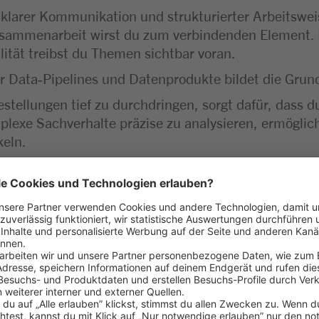
t klarer Kommunikation und strukturierter Arbeitswei
Zusammenarbeit wirst du zum verbindenden Element. 
ität treibst du Themen sichtbar voran.
 Data‑Pipelines und Datenprodukte bildet die Grund
estellungen tief zu durchdringen, sorgt dafür, dass
lexe Sachverhalte präzise zu analysieren, ermöglicht 
keln.
 Python, dbt und Snowflake ermöglichen dir effizie
 sind ein zusätzliches Plus.
D, Terraform und Cloud‑Technologien (GCP) zeigt, d
ng‑Standards und Datenarchitekturen hilft dir, nac
achen Deutsch und Englisch.