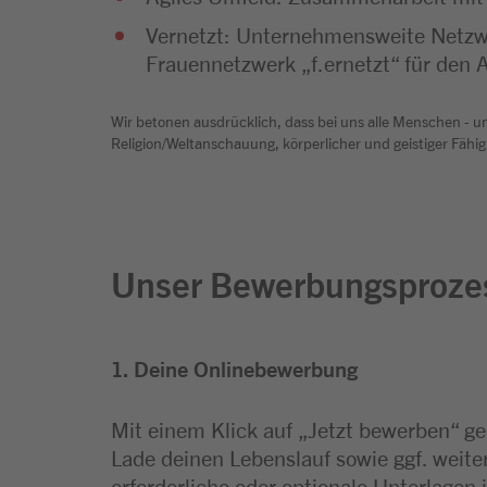
Vernetzt: Unternehmensweite Netzwe
Frauennetzwerk „f.ernetzt“ für den 
Wir betonen ausdrücklich, dass bei uns alle Menschen - un
Religion/Weltanschauung, körperlicher und geistiger Fähig
Unser Bewerbungsproze
1. Deine Onlinebewerbung
2. Sichtung deiner Bewerbung
3. Einladung zum Interview
Mit einem Klick auf „Jetzt bewerben“ geh
Sobald deine Bewerbung bei uns eingega
Fällt unsere Rückmeldung positiv aus, l
Lade deinen Lebenslauf sowie ggf. weite
diese vom Recruiting-Team und dem zu
zu einem ersten Kennenlerngespräch ein
erforderliche oder optionale Unterlagen 
Fachbereich geprüft. Du erhältst zeitnah
Position und Fachbereich kann anschli