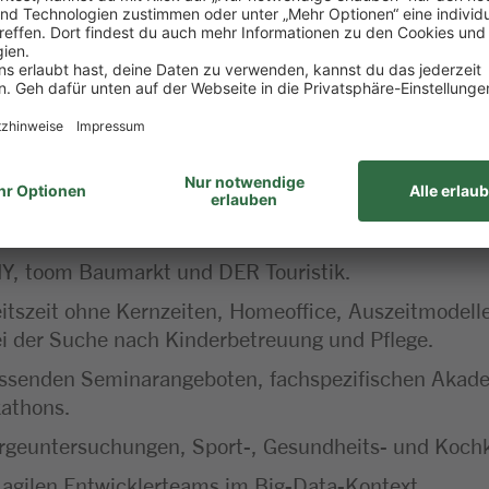
ndels- und Touristikkonzerne Europas bietet einzigar
ahen Arbeitgeber, der dir Vertrauen schenkt, Gesta
che Ideen fördert. Wer bei uns arbeitet und viel bewe
istungen wie Urlaubs- und Weihnachtsgeld, vermögen
ine und vergünstigtes Deutschlandticket sowie Vorte
Y, toom Baumarkt und DER Touristik.
beitszeit ohne Kernzeiten, Homeoffice, Auszeitmodel
ei der Suche nach Kinderbetreuung und Pflege.
assenden Seminarangeboten, fachspezifischen Akade
athons.
geuntersuchungen, Sport-, Gesundheits- und Koch
agilen Entwicklerteams im Big-Data-Kontext.