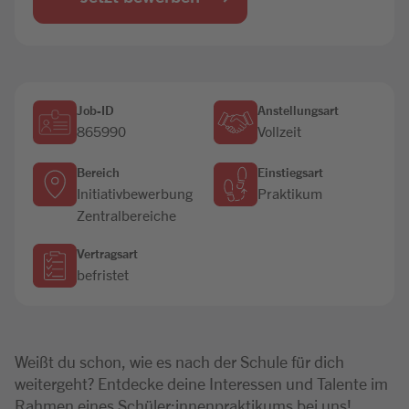
Jobbörse
Job-ID
Anstellungsart
865990
Vollzeit
Bereich
Einstiegsart
Initiativbewerbung
Praktikum
Zentralbereiche
Vertragsart
befristet
Weißt du schon, wie es nach der Schule für dich
weitergeht? Entdecke deine Interessen und Talente im
Rahmen eines Schüler:innenpraktikums bei uns!