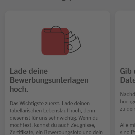
Lade deine
Gib 
Bewerbungsunterlagen
Date
hoch.
Nachd
hochge
Das Wichtigste zuerst: Lade deinen
zu dei
tabellarischen Lebenslauf hoch, denn
dieser ist für uns sehr wichtig. Wenn du
möchtest, kannst du auch Zeugnisse,
Alle m
Zertifikate, ein Bewerbungsfoto und dein
sind P