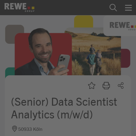
Zum Inhalt springen
Startseite
REWE Group als Arbeitgeber
Ausbildung & Studium
Praktikum & Werkstudium
Direkteinstiege
(Senior) Data Scientist
Mein Kandidat:innenprofil
Analytics (m/w/d)
50933 Köln