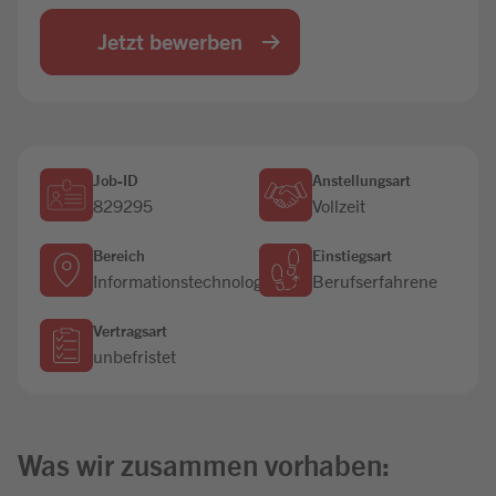
Jobbörse
Jetzt bewerben
Job-ID
Anstellungsart
829295
Vollzeit
Bereich
Einstiegsart
Informationstechnologie
Berufserfahrene
Vertragsart
unbefristet
Was wir zusammen vorhaben: