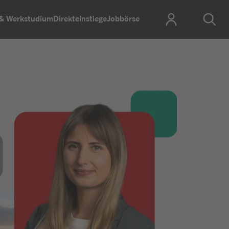
 & Werkstudium
Direkteinstiege
Jobbörse