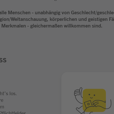
alle Menschen - unabhängig von Geschlecht/geschlec
igion/Weltanschauung, körperlichen und geistigen Fä
en Merkmalen - gleichermaßen willkommen sind.
ss
t’s los.
ngen ist wir
aden wir dich
re
ständigen
. Je nach
im
 eine
eßend auch
flichtfelder
 Fällen