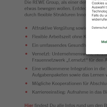
Die REWE Group, als einer der größten Ha
etwas bewegen wollen. Entdecke einen l
durch flexible Strukturen Innovationen u
Attraktive Vergütung sowie vergünsti
Flexible Arbeitszeit ohne Kernzeiten.
Ein umfassendes Gesundheits- und 
Vernetzt: Unternehmensweite Netzwe
Frauennetzwerk „f.ernetzt“ für den 
Eine vollkommene Integration in die
Aufgabenpaketen sowie das Lernen v
Mögliche Kooperationen für Abschlus
Karriereeinstieg: Aufnahme in das B
Hier
findest Du alle Infos rund um den B