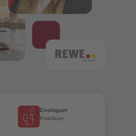
Einstiegsart
s
Praktikum