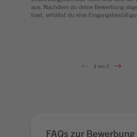
aus. Nachdem du deine Bewerbung abge
kombinieren wir das Interview zusätzlich
hast, erhältst du eine Eingangsbestätig
kleinen Fach‑ oder Vorbereitungsaufgab
informieren wir dich natürlich rechtzeiti
Für Führungspositionen kann der Auswa
außerdem ein Assessment Center beinha
1
von 3
FAQs zur Bewerbung