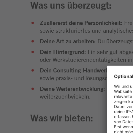
Was uns überzeugt:
Zuallererst deine Persönlichkeit:
Fre
sowie strukturiertes und analytisc
Deine Art zu arbeiten:
Du überzeugst
Dein Hintergrund:
Ein sehr gut abge
oder Werkstudierendentätigkeiten in
Dein Consulting-Handwerkszeug:
Gu
sowie praxis- und lösungsorientierte
Deine Weiterentwicklung
:
Offenheit 
weiterzuentwickeln.
Was wir bieten: