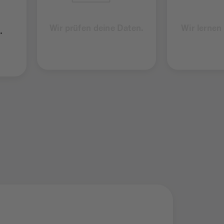
Wir prüfen deine Daten.
Wir lernen
.