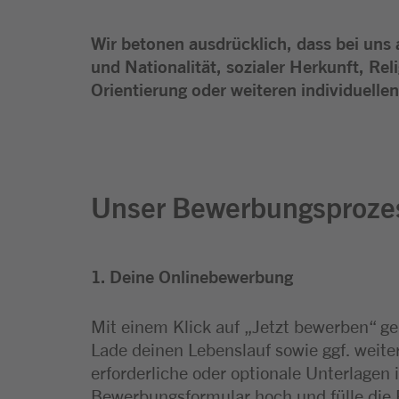
Wir betonen ausdrücklich, dass bei uns 
und Nationalität, sozialer Herkunft, Rel
Orientierung oder weiteren individuell
Unser Bewerbungsproze
1. Deine Onlinebewerbung
2. Sichtung deiner Bewerbung
3. Einladung zum Interview
Mit einem Klick auf „Jetzt bewerben“ geh
Sobald deine Bewerbung bei uns eingega
Fällt unsere Rückmeldung positiv aus, l
Lade deinen Lebenslauf sowie ggf. weite
diese vom Recruiting-Team und dem zu
zu einem ersten Kennenlerngespräch ein
erforderliche oder optionale Unterlagen 
Fachbereich geprüft. Du erhältst zeitnah
Position und Fachbereich kann anschli
Bewerbungsformular hoch und fülle die P
Rückmeldung.
ein zweites Gespräch folgen. In manchen