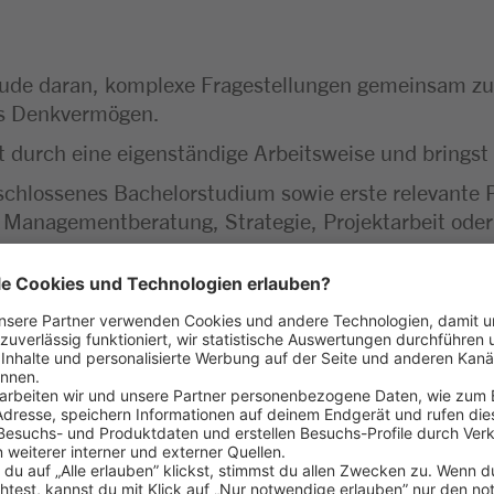
ude daran, komplexe Fragestellungen gemeinsam z
hes Denkvermögen.
 durch eine eigenständige Arbeitsweise und bringst 
schlossenes Bachelorstudium sowie erste relevante P
 Managementberatung, Strategie, Projektarbeit oder
te PowerPoint- und Excel-Kenntnisse, verbunden mit 
n Arbeitsweise.
für neue Themen und Projektkonstellationen sowie de