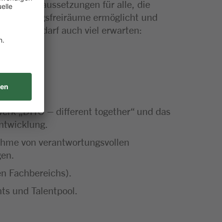
artige Voraussetzungen für alle, die
 Gestaltungsfreiräume ermöglicht und
l bewegt, darf auch viel erwarten:
rk „DITO – different together“ und das
ntwicklung.
nahme von verantwortungsvollen
gen.
en Fachbereichs).
ts und Talentpool.