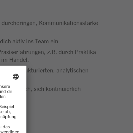
u durchdringen, Kommunikationsstärke
dich aktiv ins Team ein.
raxiserfahrungen, z.B. durch Praktika
 im Handel.
einer strukturierten, analytischen
r Anspruch, sich kontinuierlich