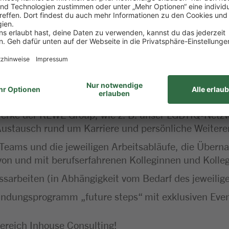
ndels- und Touristikkonzerne Europas, bietet einzig
ebensnahen Arbeitgeber, der dir Vertrauen schenkt,
nd frische Ideen fördert. Wer bei uns arbeitet und vie
gtes Essen in der Kantine.
Sportangebot.
rke der REWE Group, wie z. B. unser LGBTIQ-Netzwe
Austausch rund um Karriere und persönliche Weitere
 Teams und die jeweiligen Arbeitsabläufe, die Über
on und mit berufserfahrenen Kolleginnen und Kolle
sarbeiten (in Abhängigkeit vom Bedarf des jeweilig
indungsprogramm „future steps“ mit exklusiven Even
ereich Inhouse Consulting!