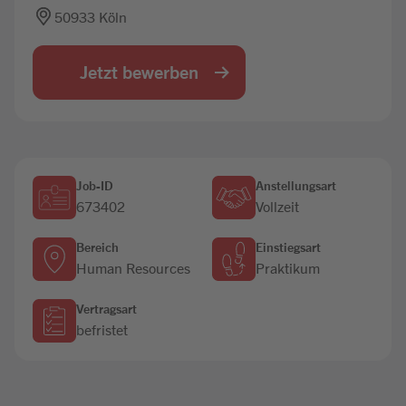
50933 Köln
Jobbörse
Jetzt bewerben
Job-ID
Anstellungsart
673402
Vollzeit
Bereich
Einstiegsart
Human Resources
Praktikum
Vertragsart
befristet