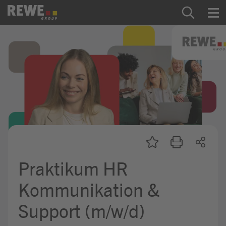
Zum Inhalt springen
Startseite
REWE Group als Arbeitgeber
Ausbildung & Studium
Praktikum & Werkstudium
Direkteinstiege
Praktikum HR
Mein Kandidat:innenprofil
Kommunikation &
Support (m/w/d)