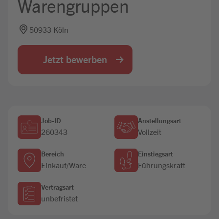
Warengruppen
Jobbörse
50933 Köln
Jetzt bewerben
Job-ID
Anstellungsart
260343
Vollzeit
Bereich
Einstiegsart
Einkauf/Ware
Führungskraft
Vertragsart
unbefristet