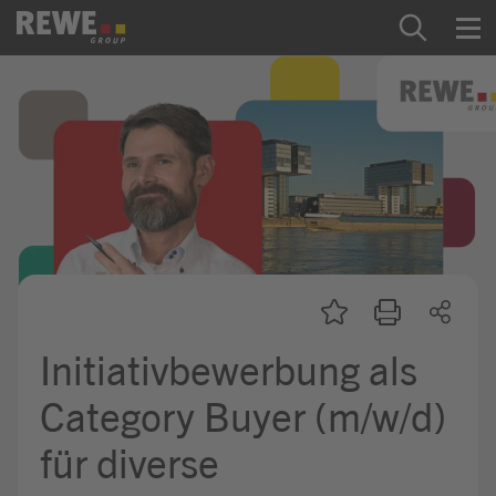
Zum Inhalt springen
Startseite
REWE Group als Arbeitgeber
Ausbildung & Studium
Praktikum & Werkstudium
Direkteinstiege
Initiativbewerbung als
Mein Kandidat:innenprofil
Category Buyer (m/w/d)
für diverse