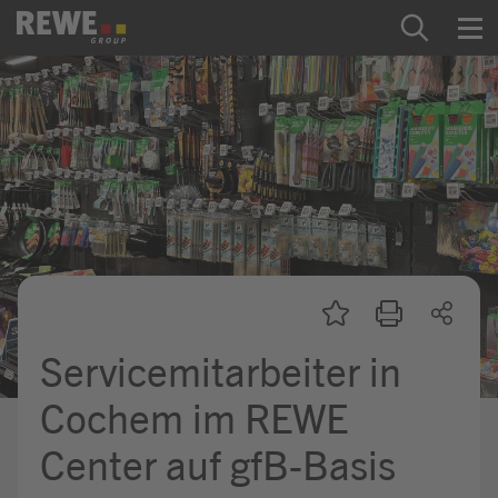
Zum Inhalt springen
Startseite
REWE Group als Arbeitgeber
Ausbildung & Studium
Praktikum & Werkstudium
Direkteinstiege
Servicemitarbeiter in
Mein Kandidat:innenprofil
Cochem im REWE
Center auf gfB-Basis