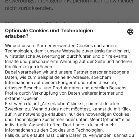
Bewerbungsunterlagen in Papierform können wir leider
nicht zurücksenden.
Wir betonen ausdrücklich, dass bei uns alle Menschen - unabhängig
von Geschlecht/geschlechtlicher Identität, ethnischer Herkunft und
Nationalität, sozialer Herkunft, Religion/Weltanschauung, körperlicher
und geistiger Fähigkeiten, Alter sowie sexueller Orientierung oder
weiterer individueller Merkmale - gleichermaßen willkommen sind.
Klicke
hier
, um alle offenen Jobs zu sehen.
Impressum
Datenschutz
Privatsphäre-Einstellungen
FAQ
Veranstaltungen