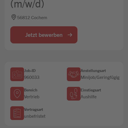
(m/w/d)
Jobbörse
56812 Cochem
Jetzt bewerben
Job-ID
Anstellungsart
960033
Minijob/Geringfügig
Bereich
Einstiegsart
Vertrieb
Aushilfe
Vertragsart
unbefristet