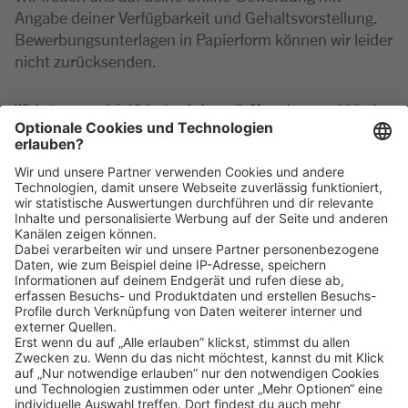
Angabe deiner Verfügbarkeit und Gehaltsvorstellung.
Bewerbungsunterlagen in Papierform können wir leider
nicht zurücksenden.
Wir betonen ausdrücklich, dass bei uns alle Menschen - unabhängig
von Geschlecht/geschlechtlicher Identität, ethnischer Herkunft und
Nationalität, sozialer Herkunft, Religion/Weltanschauung, körperlicher
und geistiger Fähigkeiten, Alter sowie sexueller Orientierung oder
weiterer individueller Merkmale - gleichermaßen willkommen sind.
Klicke
hier
, um alle offenen Jobs zu sehen.
Impressum
Datenschutz
Privatsphäre-Einstellungen