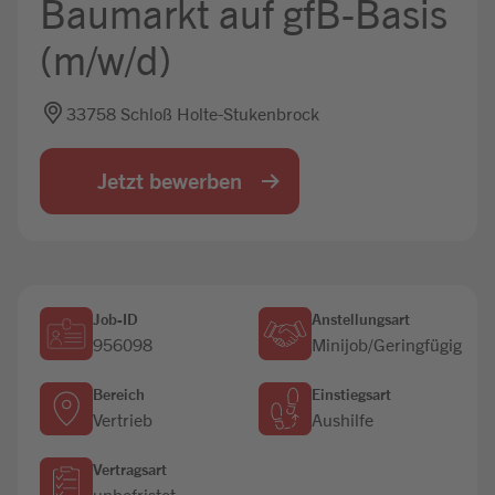
Baumarkt auf gfB-Basis
Jobbörse
(m/w/d)
33758 Schloß Holte-Stukenbrock
Jetzt bewerben
Job-ID
Anstellungsart
956098
Minijob/Geringfügig
Bereich
Einstiegsart
Vertrieb
Aushilfe
Vertragsart
unbefristet