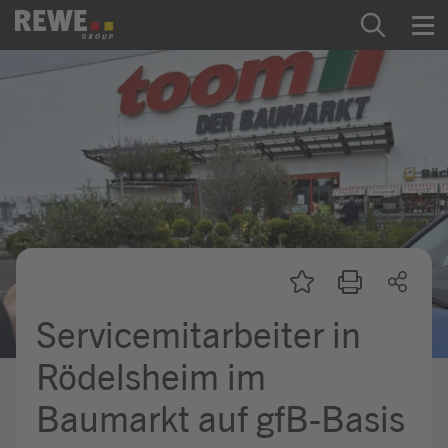
Zum Inhalt springen
Startseite
REWE Group als Arbeitgeber
Ausbildung & Studium
Praktikum & Werkstudium
Direkteinstiege
Servicemitarbeiter in
Mein Kandidat:innenprofil
Rödelsheim im
Baumarkt auf gfB-Basis