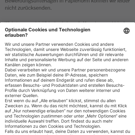
Bewerbungsunterlagen in Papierform können wir leider
nicht zurücksenden.
Wir betonen ausdrücklich, dass bei uns alle Menschen - unabhängig
von Geschlecht/geschlechtlicher Identität, ethnischer Herkunft und
Nationalität, sozialer Herkunft, Religion/Weltanschauung, körperlicher
und geistiger Fähigkeiten, Alter sowie sexueller Orientierung oder
weiterer individueller Merkmale - gleichermaßen willkommen sind.
Klicke
hier
, um alle offenen Jobs zu sehen.
Impressum
Datenschutz
Privatsphäre-Einstellungen
FAQ
Veranstaltungen