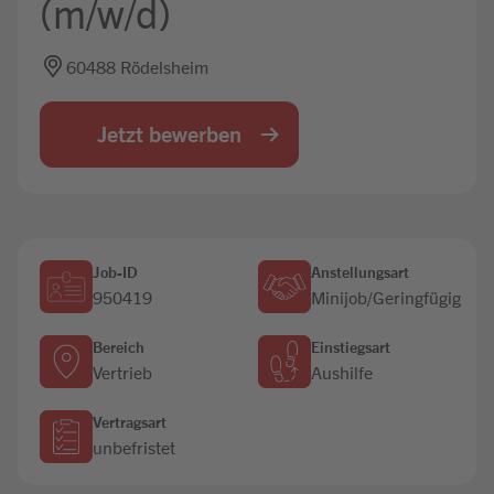
(m/w/d)
Jobbörse
60488 Rödelsheim
Jetzt bewerben
Job-ID
Anstellungsart
950419
Minijob/Geringfügig
Bereich
Einstiegsart
Vertrieb
Aushilfe
Vertragsart
unbefristet